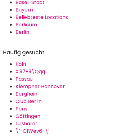
Basel-Stadt
Bayern
Beliebteste Locations
Berlicum
Berlin
Häufig gesucht
Köln
Xi97P9\Qqq
Passau
Klempner Hannover
Berghain
Club Berlin
Paris
Göttingen
Lußhardt
\'-Q1Wev6-\'