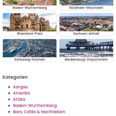
Baden-Württemberg
Nordrhein-Westfalen
Rheinland-Pfalz
Sachsen-Anhalt
Schleswig-Holstein
Mecklenburg-Vorpommern
Kategorien
Aargau
Amerika
Attika
Baden-Württemberg
Bars, Cafés & Nachtleben