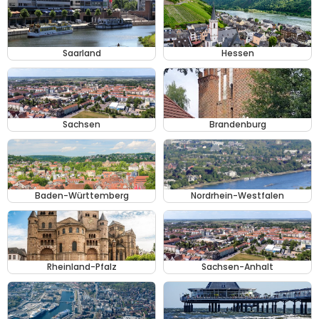
Saarland
Hessen
Sachsen
Brandenburg
Baden-Württemberg
Nordrhein-Westfalen
Rheinland-Pfalz
Sachsen-Anhalt