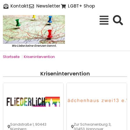
Kontakt
Newsletter
LGBT+ Shop
Wo Liebe keine Grenzen kennt.
Startseite
|
Krisenintervention
Krisenintervention
Sandstraße 1, 90443
Zur Schwanenburg 3,
Nürnberg
30453, Hannover