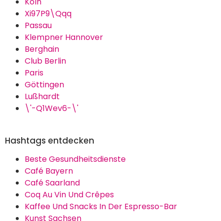
Köln
Xi97P9\Qqq
Passau
Klempner Hannover
Berghain
Club Berlin
Paris
Göttingen
Lußhardt
\'-Q1Wev6-\'
Hashtags entdecken
Beste Gesundheitsdienste
Café Bayern
Café Saarland
Coq Au Vin Und Crêpes
Kaffee Und Snacks In Der Espresso-Bar
Kunst Sachsen